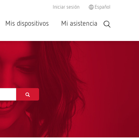
Iniciar sesión
Español
Mis dispositivos
Mi asistencia
Español
Italiano
Français
Deutsch
English