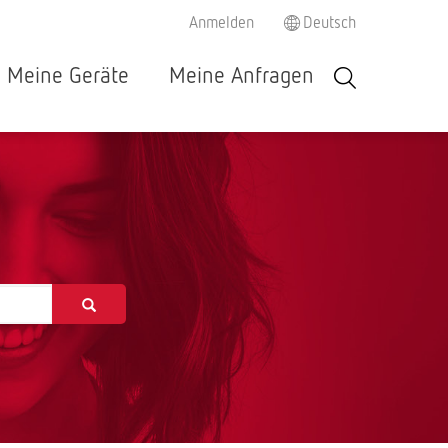
Anmelden
Deutsch
Meine Geräte
Meine Anfragen
Español
Italiano
Français
Deutsch
English