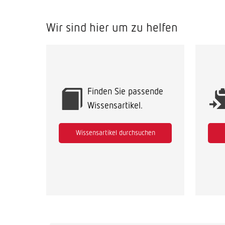
l
t
Wir sind hier um zu helfen
e
r
Finden Sie passende
Wissensartikel.
Wissensartikel durchsuchen